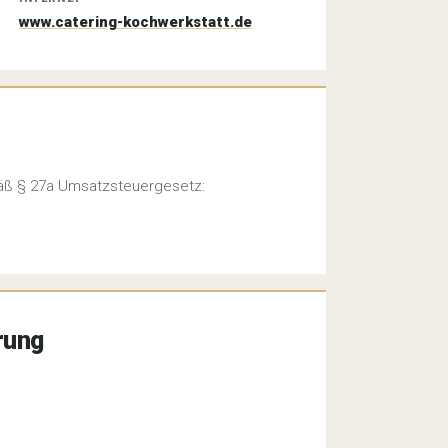
www.catering-kochwerkstatt.de
äß § 27a Umsatzsteuergesetz:
rung