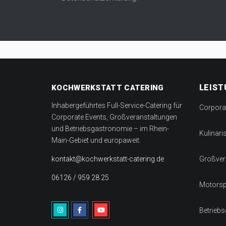
LEIS
KOCHWERKSTATT CATERING
Inhabergeführtes Full-Service-Catering für
Corpora
Corporate Events, Großveranstaltungen
und Betriebsgastronomie – im Rhein-
Kulinari
Main-Gebiet und europaweit.
kontakt@kochwerkstatt-catering.de
Großver
06126 / 959 28 25
Motorspo
Betrieb