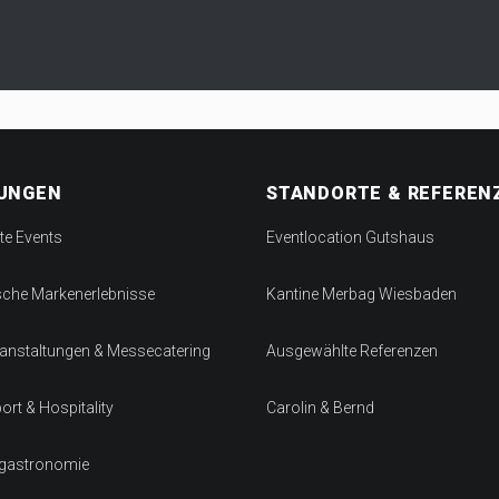
TUNGEN
STANDORTE & REFEREN
te Events
Eventlocation Gutshaus
sche Markenerlebnisse
Kantine Merbag Wiesbaden
anstaltungen & Messecatering
Ausgewählte Referenzen
rt & Hospitality
Carolin & Bernd
sgastronomie