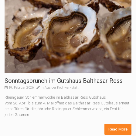
Sonntagsbrunch im Gutshaus Balthasar Ress
19. Februar 2026
In
Aus der Kochwerkstatt
Rheingauer Schlemmerwoche im Balthasar Ress Gutshaus
Vom 26. April bis zum 4. Mai öffnet das Balthasar Ress Gutshaus erneut
seine Türen für die jährliche Rheingauer Schlemmerwoche, ein Fest für
jeden Gaumen.
Read More