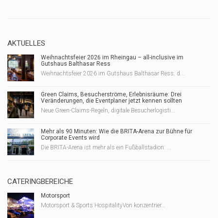
AKTUELLES
Weihnachtsfeier 2026 im Rheingau – all-inclusive im
Gutshaus Balthasar Ress
Weihnachtsfeier 2026 im Gutshaus Balthasar Ress: d...
Green Claims, Besucherströme, Erlebnisräume: Drei
Veränderungen, die Eventplaner jetzt kennen sollten
Neue Green-Claims-Regeln, digitale Besucherlogisti...
Mehr als 90 Minuten: Wie die BRITA-Arena zur Bühne für
Corporate Events wird
Die BRITA-Arena ist mehr als ein Fußballstadion: ...
CATERINGBEREICHE
Motorsport
Motorsport & Sports HospitalityVon konzentrier...