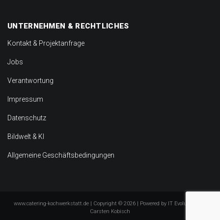
UNTERNEHMEN & RECHTLICHES
Kontakt & Projektanfrage
Jobs
Verantwortung
Impressum
Datenschutz
Bildwelt & KI
Allgemeine Geschäftsbedingungen
www.catering-kochwerkstatt.de
| Copyright © 2026 | Powered by
IT Evolution 24 |
Carsten Kobisch