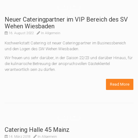
Neuer Cateringpartner im VIP Bereich des SV
Wehen Wiesbaden
16. August 2022
In
Allgemein
Kochwerkstatt Catering ist neuer Cateringpartner im Businessbereich
und den Logen des SW Wehen Wiesbaden.
Wir freuen uns sehr darüber, in der Saison 22/23 und darüber Hinaus, für
die kulinarische Betreuung der anspruchsvollen Gästeklientel
verantwortlich sein zu dürfen.
Read More
Catering Halle 45 Mainz
14. März 2018
In
Allgemein