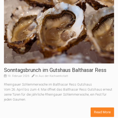
Sonntagsbrunch im Gutshaus Balthasar Ress
19. Februar 2026
In
Aus der Kochwerkstatt
Rheingauer Schlemmerwoche im Balthasar Ress Gutshaus
Vom 26. April bis zum 4. Mai öffnet das Balthasar Ress Gutshaus erneut
seine Türen für die jährliche Rheingauer Schlemmerwoche, ein Fest für
jeden Gaumen.
Read More