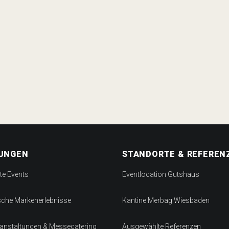
TUNGEN
STANDORTE & REFEREN
te Events
Eventlocation Gutshaus
sche Markenerlebnisse
Kantine Merbag Wiesbaden
anstaltungen & Messecatering
Ausgewählte Referenzen