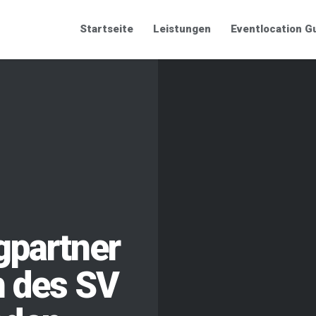
Startseite
Leistungen
Eventlocation G
gpartner
h des SV