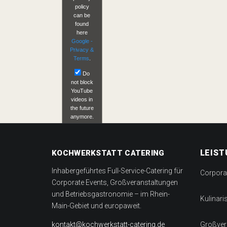
policy
can be
found
here
Google -
Privacy &
Terms
.
Do
not block
YouTube
videos in
the future
anymore.
Load
video
LEIS
KOCHWERKSTATT CATERING
Inhabergeführtes Full-Service-Catering für
Corpora
Corporate Events, Großveranstaltungen
und Betriebsgastronomie – im Rhein-
Kulinari
Main-Gebiet und europaweit.
kontakt@kochwerkstatt-catering.de
Großver