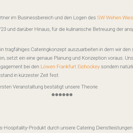
artner im Businessbereich und den Logen des
SW Wehen Wies
/23 und darüber Hinaus, für die kulinarische Betreuung der ans
ein tragfähiges Cateringkonzept auszuarbeiten in dem wir den
legen, setzt ein eine genaue Planung und Konzeption voraus. U
 Engagement bei den
Löwen Frankfurt Eishockey
sondern natürl
tand in kürzester Zeit fest.
sten Veranstaltung bestätigt unsere Theorie.
orts-Hospitality-Produkt durch unsere Catering Dienstleistunge