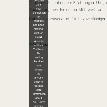
personal
Vertrauen Sie auf unsere Erfahrung im Umgan
data,
Budgetvorgaben. Ein echter Mehrwert für I
your
connection
to
Catering Kochwerkstatt ist Ihr zuverlässiger 
YouTube
has been
blocked.
Click on
Load
video
to
unblock
YouTube.
By
loading
the video
you
accept
the
privacy
policy of
YouTube.
More
information
about
YouTube's
privacy